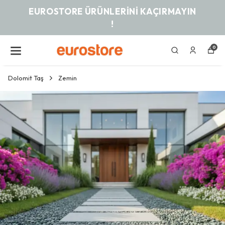
EUROSTORE ÜRÜNLERINI KAÇIRMAYIN
!
0
Dolomit Taş
Zemin