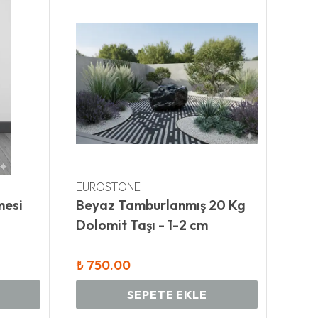
EUROSTONE
EUR
mesi
Beyaz Tamburlanmış 20 Kg
Bey
Dolomit Taşı - 1-2 cm
Dol
₺ 750.00
₺ 7
SEPETE EKLE