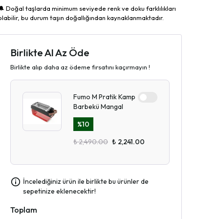
🔔 Doğal taşlarda minimum seviyede renk ve doku farklılıkları
olabilir, bu durum taşın doğallığından kaynaklanmaktadır.
Birlikte Al Az Öde
Birlikte alıp daha az ödeme fırsatını kaçırmayın !
Fumo M Pratik Kamp
Barbekü Mangal
%
10
₺ 2,490.00
₺ 2,241.00
İncelediğiniz ürün ile birlikte bu ürünler de
sepetinize eklenecektir!
Toplam