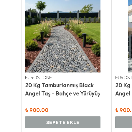
EUROSTONE
EUROS
20 Kg Tamburlanmış Black
20 Kg
Angel Taş – Bahçe ve Yürüyüş
Angel 
Yolu Taşı - 2-4 cm
Yolu T
₺ 900.00
₺ 900
SEPETE EKLE