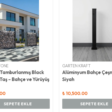
TONE
GARTEN KRAFT
 Tamburlanmış Black
Alüminyum Bahçe Çeş
Taş – Bahçe ve Yürüyüş
Siyah
aşı - 4-6 cm
.00
₺ 10,500.00
SEPETE EKLE
SEPETE EKLE