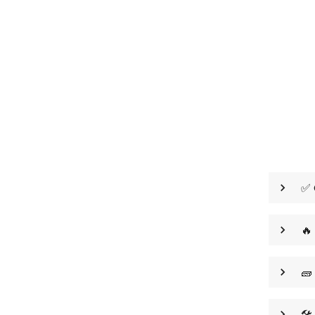
✅ 
🔥
🧱
🛠