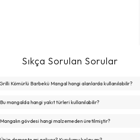
Sıkça Sorulan Sorular
Grilli Kömürlü Barbekü Mangal hangi alanlarda kullanılabilir?
 Bu mangalda hangi yakıt türleri kullanılabilir?
 Mangalın gövdesi hangi malzemeden üretilmiştir?
️ Ürün demonte mi geliyor? Kurulumu kolay mı?