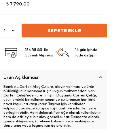
₺ 7,790.00
SEPETE EKLE
256 Bit SSL ile
14 gün içinde
Güvenli Alışveriş
iade değişim
Ürün Açıklaması
Bombe L Corten Ateş Çukuru, alevin yanması ve ürün
bütünlüğünün korunması için uygun malzemeden, yani
Corten Çeliği'nden üretilmiştir. Dayanıklı Corten Çeliği,
uzun ömürlü bir kullanım sunar ve çukurunuzu her türlü
hava koşuluna karşı korur. Taşıma için kendinden
kulpludur, böylece kolayca taşınabilir ve istenilen yere
yerleştirilebilir. Hem dekoratif bir öğe olarak kullanılabilir
hem de etkileyici bir alev görseli sunar. Demonte olarak
gönderildiğinden, kurulumu kolaydır ve istenildiğinde
depolama veya taşıma için de pratiktir.