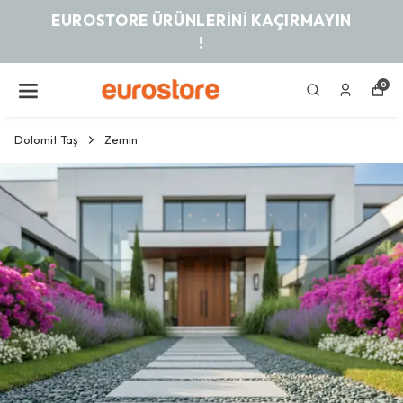
EUROSTORE ÜRÜNLERINI KAÇIRMAYIN
!
0
Dolomit Taş
Zemin