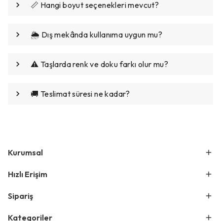
📏 Hangi boyut seçenekleri mevcut?
🌦️ Dış mekânda kullanıma uygun mu?
⚠️ Taşlarda renk ve doku farkı olur mu?
🚚 Teslimat süresi ne kadar?
Kurumsal
Hızlı Erişim
Sipariş
Kategoriler