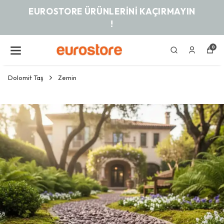
EUROSTORE ÜRÜNLERINI KAÇIRMAYIN
!
0
Dolomit Taş
Zemin