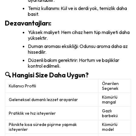
ayarlanabilir.
Temiz kullanımı: Kül ve is derdi yok, temizlik daha
basit.
Dezavantajları:
Yüksek maliyet: Hem cihaz hem tüp maliyeti daha
yüksektir.
Duman aroması eksikliği: Odunsu aroma daha az
hissedilir.
Düzenli bakım gerektirir: Hortum ve başlıklar
kontrol edilmeli.
🔍 Hangisi Size Daha Uygun?
Önerilen
Kullanıcı Profili
Seçenek
Kömürlü
Geleneksel dumanlı lezzet arayanlar
mangal
Gazlı
Pratiklik ve hız isteyenler
barbekü
Piknikte kısa sürede pişirme yapmak
Kömürlü
isteyenler
model