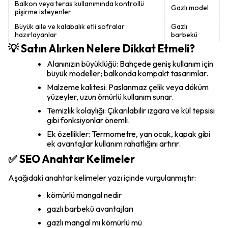
Balkon veya teras kullanımında kontrollü
Gazlı model
pişirme isteyenler
Büyük aile ve kalabalık etli sofralar
Gazlı
hazırlayanlar
barbekü
💡 Satın Alırken Nelere Dikkat Etmeli?
Alanınızın büyüklüğü: Bahçede geniş kullanım için
büyük modeller; balkonda kompakt tasarımlar.
Malzeme kalitesi: Paslanmaz çelik veya döküm
yüzeyler, uzun ömürlü kullanım sunar.
Temizlik kolaylığı: Çıkarılabilir ızgara ve kül tepsisi
gibi fonksiyonlar önemli.
Ek özellikler: Termometre, yan ocak, kapak gibi
ek avantajlar kullanım rahatlığını artırır.
✅ SEO Anahtar Kelimeler
Aşağıdaki anahtar kelimeler yazı içinde vurgulanmıştır:
kömürlü mangal nedir
gazlı barbekü avantajları
gazlı mangal mı kömürlü mü