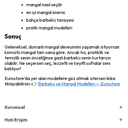
mangal nasıl seçilir
en iyi mangal önerisi
bahçe barbekü tavsiyesi
pratik mangal modelleri
Sonuç
Geleneksel, dumanlı mangal deneyimini yaşamak istiyorsan
kömürlü mangal tam sana göre. Ancak hız, pratiklik ve
temizlik senin önceliğinse gazlı barbekü senin kurtarıcın
olabilir. Ne seçersen seç, lezzetli ve keyifli sofralar seni
bekliyor!
Eurostore’da yer alan modellere göz atmak istersen linke
tıklayabilirsin: 👉
Barbekü ve Mangal Modelleri — Eurostore
Kurumsal
Hızlı Erişim