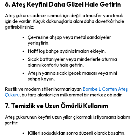
6. Ateş Keyfini Daha Güzel Hale Getirin
Ateş çukuru sadece ısınmak için değil, atmosfer yaratmak
için de vardır. Küçük dokunuşlarla alanı daha davetkâr hale
getirebilirsiniz:
Çevresine ahşap veya metal sandalyeler
yerleştirin.
Hafif loş bahçe aydınlatmaları ekleyin.
Sıcak battaniyeler veya minderlerle oturma
alanını konforlu hale getirin.
Ateşin yanına sıcak içecek masası veya mini
sehpa koyun.
Rustik ve modern stilleri harmanlayan
Bombe L Corten Ateş
Çukuru
, bu tarz alanlar için mükemmel bir merkez objedir.
7. Temizlik ve Uzun Ömürlü Kullanım
Ateş çukurunun keyfini uzun yıllar çıkarmak istiyorsanız bakım
şarttır:
Külleri soğuduktan sonra düzenli olarak boşaltın.