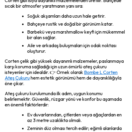
Corten gibi ısıya dayanıklı malzemelerden üretilir. Bahçede
sıcak bir atmosfer yaratmanın yanı sıra:
Soğuk akşamları daha uzun hale getirir.
Bahçeye rustik ve doğal bir görünüm katar.
Barbekü veya marshmallow keyfi için mükemmel
bir alan sağlar.
Aile ve arkadaş buluşmaları için odak noktası
oluşturur.
Corten çelik gibi yüksek dayanımlı malzemeler, paslanmaya
karşı koruma sağladığı için uzun ömürlü ateş çukuru
isteyenler için idealdir. 👉 Örnek olarak
Bombe L Corten
Ateş Çukuru
hem estetik görünümü hem de dayanıklılığıyla
öne çıkar.
Ateş çukuru kurulumunda ilk adım, uygun konumu
belirlemektir. Güvenlik, rüzgar yönü ve konfor bu aşamada
en önemli faktörlerdir:
Ev duvarlarından, çitlerden veya ağaçlardan en
az 3 metre uzaklıkta olmalı.
Zeminin düz olması tercih edilir; eğimli alanlarda