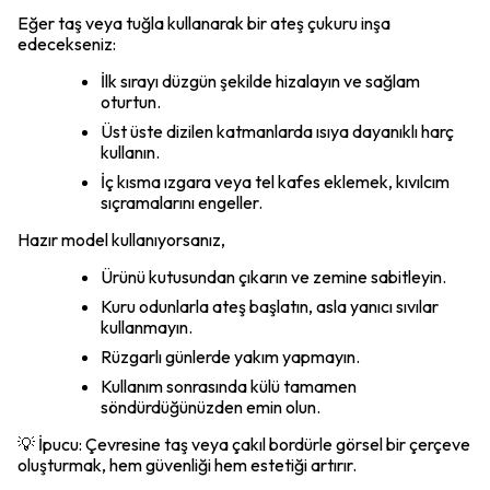
Eğer taş veya tuğla kullanarak bir ateş çukuru inşa
edecekseniz:
İlk sırayı düzgün şekilde hizalayın ve sağlam
oturtun.
Üst üste dizilen katmanlarda ısıya dayanıklı harç
kullanın.
İç kısma ızgara veya tel kafes eklemek, kıvılcım
sıçramalarını engeller.
Hazır model kullanıyorsanız,
Ürünü kutusundan çıkarın ve zemine sabitleyin.
Kuru odunlarla ateş başlatın, asla yanıcı sıvılar
kullanmayın.
Rüzgarlı günlerde yakım yapmayın.
Kullanım sonrasında külü tamamen
söndürdüğünüzden emin olun.
💡 İpucu: Çevresine taş veya çakıl bordürle görsel bir çerçeve
oluşturmak, hem güvenliği hem estetiği artırır.